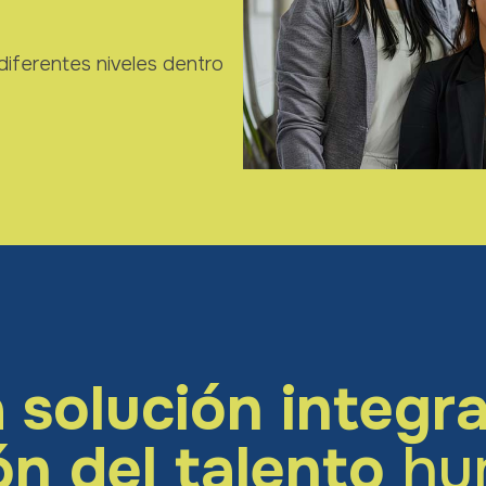
iferentes niveles dentro
a
solución integra
ón del talento
hu