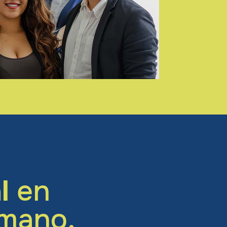
l
en
mano.