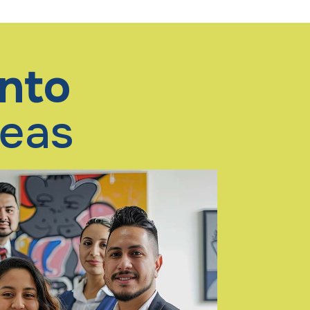
ento
reas